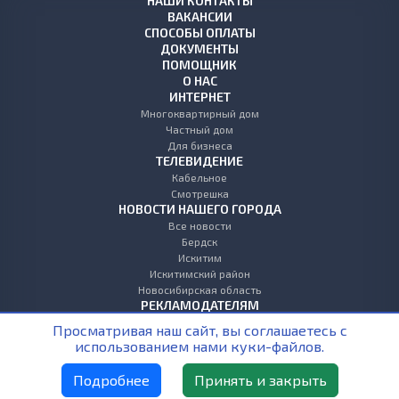
НАШИ КОНТАКТЫ
ВАКАНСИИ
СПОСОБЫ ОПЛАТЫ
ДОКУМЕНТЫ
ПОМОЩНИК
О НАС
ИНТЕРНЕТ
Многоквартирный дом
Частный дом
Для бизнеса
ТЕЛЕВИДЕНИЕ
Кабельное
Смотрешка
НОВОСТИ НАШЕГО ГОРОДА
Все новости
Бердск
Искитим
Искитимский район
Новосибирская область
РЕКЛАМОДАТЕЛЯМ
ЛИЧНЫЙ КАБИНЕТ
Просматривая наш сайт, вы соглашаетесь с
+7 (383) 383-00-40
использованием нами куки-файлов.
Заказать звонок
Новосибирская область г. Бердск ул. Микрорайон, д.15Б
Подробнее
Принять и закрыть
support@tvk.tv