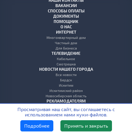
НАШИ КОНТАКТЫ
ВАКАНСИИ
СПОСОБЫ ОПЛАТЫ
ДОКУМЕНТЫ
ПОМОЩНИК
О НАС
ИНТЕРНЕТ
Многоквартирный дом
Частный дом
Для бизнеса
ТЕЛЕВИДЕНИЕ
Кабельное
Смотрешка
НОВОСТИ НАШЕГО ГОРОДА
Все новости
Бердск
Искитим
Искитимский район
Новосибирская область
РЕКЛАМОДАТЕЛЯМ
ЛИЧНЫЙ КАБИНЕТ
Просматривая наш сайт, вы соглашаетесь с
+7 (383) 383-00-40
использованием нами куки-файлов.
Заказать звонок
Новосибирская область г. Бердск ул. Микрорайон, д.15Б
Подробнее
Принять и закрыть
support@tvk.tv